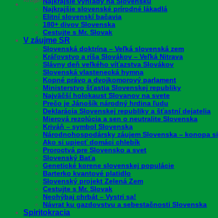
Najkrajšie výhľady na Slovensku
Najkrajšie slovenské prírodné lákadlá
Elitní slovenskí bačavia
180+ divov Slovenska
Cestujte s Mr. Slovak
V záujme SR
Slovenská doktrína – Veľká slovenská zem
Kráľovstvo a ríša Slovákov – Veľká Nitrava
Slávny deň veľkého víťazstva Slovákov
Slovenská vlastenecká hymna
Kopné právo a dvojkomorový parlament
Ministerstvo šťastia Slovenskej republiky
Najväčší holokaust Slovanov na svete
Prečo je Jánošík národný hrdina ľudu
Deklarácia Slovenskej republiky a šťastní dejatelia
Mierová rezolúcia a sen o neutralite Slovenska
Kriváň – symbol Slovenska
Národnohospodársky záujem Slovenska – konopa si
Ako si upiecť domáci chlebík
Proroctvá pre Slovensko a svet
Slovenský Baťa
Genetické korene slovenskej populácie
Barterko kvantové platidlo
Slovenský projekt Zelená Zem
Cestujte s Mr. Slovak
Neohýbaj chrbát – Vystri sa!
Návrat ku gazdovstvu a sebestačnosti Slovenska
Spiritokracia