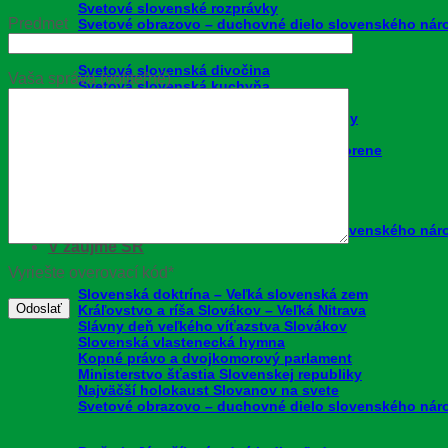
Svetové slovenské rozprávky
Predmet
Svetové obrazovo – duchovné dielo slovenského náro
Svetová slovenská divočina
Vaša správa (voliteľné)
Svetová slovenská kuchyňa
Najkrajšie ženy sveta – Slovenky
Svetové slovenské Guinnessove rekordy
Svetové slovenské ornamenty
Keď Američan hľadá svoje slovenské korene
Najkrajšie výhľady na Slovensku
Najkrajšie slovenské prírodné lákadlá
Elitní slovenskí bačavia
180+ divov Slovenska
Svetové obrazovo – duchovné dielo slovenského náro
V záujme SR
Vyriešte overovací kód*
Slovenská doktrína – Veľká slovenská zem
Kráľovstvo a ríša Slovákov – Veľká Nitrava
Slávny deň veľkého víťazstva Slovákov
Slovenská vlastenecká hymna
Kopné právo a dvojkomorový parlament
Ministerstvo šťastia Slovenskej republiky
Najväčší holokaust Slovanov na svete
Svetové obrazovo – duchovné dielo slovenského náro