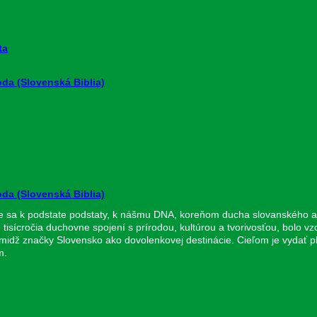
ta
da (Slovenská Biblia)
da (Slovenská Biblia)
e sa k podstate podstaty, k nášmu DNA, koreňom ducha slovanského a 
isícročia duchovne spojení s prírodou, kultúrou a tvorivosťou, bolo 
 imidž značky Slovensko ako dovolenkovej destinácie. Cieľom je vydať 
m.