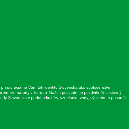
prinavraciame Vám tak identitu Slovenska ako spoločenstvu
vzorom pre národy v Európe. Našim poslaním je pozdvihnúť cestovný
plody Slovenska v podobe kultúry, vzdelania, vedy, výskumu a posunúť