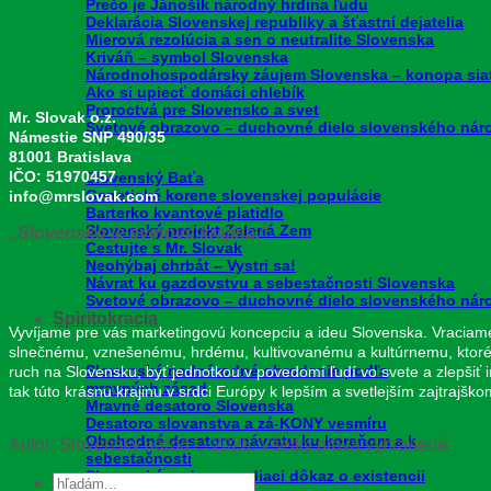
Prečo je Jánošík národný hrdina ľudu
Deklarácia Slovenskej republiky a šťastní dejatelia
Mierová rezolúcia a sen o neutralite Slovenska
Kriváň – symbol Slovenska
Národnohospodársky záujem Slovenska – konopa sia
Ako si upiecť domáci chlebík
Proroctvá pre Slovensko a svet
Mr. Slovak o.z.
Svetové obrazovo – duchovné dielo slovenského náro
Námestie SNP 490/35
81001 Bratislava
IČO: 51970457
Slovenský Baťa
Genetické korene slovenskej populácie
info@mrslovak.com
Barterko kvantové platidlo
Slovenský projekt Zelená Zem
„Slovensko je svetová krajina.“
Cestujte s Mr. Slovak
Neohýbaj chrbát – Vystri sa!
Návrat ku gazdovstvu a sebestačnosti Slovenska
Svetové obrazovo – duchovné dielo slovenského náro
Spiritokracia
Vyvíjame pre vás marketingovú koncepciu a ideu Slovenska. Vraciam
slnečnému, vznešenému, hrdému, kultivovanému a kultúrnemu, ktoré t
Slovenské nadnárodné obrodenie podľa
ruch na Slovensku, byť jednotkou v povedomí ľudí vo svete a zlepšiť
mravných zásad
tak túto krásnu krajinu v srdci Európy k lepším a svetlejším zajtrajško
Mravné desatoro Slovenska
Desatoro slovanstva a zá-KONY vesmíru
Obchodné desatoro návratu ku koreňom a k
Autor: Slovenský národ © 2026. Všetky práva vyhradené.
sebestačnosti
Slovenský vedome vediaci dôkaz o existencii